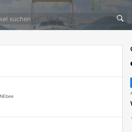
A
RANEbee